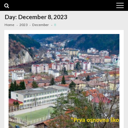
Skip
Skip
to
to
navigation
content
Day:
December 8, 2023
Home
2023
December
8