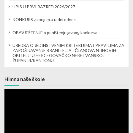
UPIS U PRVI RAZRED 2026/2027.
KONKURS za prijem u radni odnos
OBAVJEŠTENJE o poništenju javnog konkursa
UREDBA O JEDINSTVENIM KRITERIJIMA I PRAVILIMA ZA
ZAPOŠLJAVANJE BRANITELJA I ČLANOVA NJIHOVIH
OBITELJI U HERCEGOVAČKO NERETVANSKOJ
ŽUPANIJI/KANTONU
Himna naše škole
Video
Player