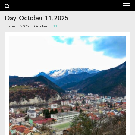
Skip
Skip
to
to
navigation
content
Day:
October 11, 2025
Home
2025
October
11