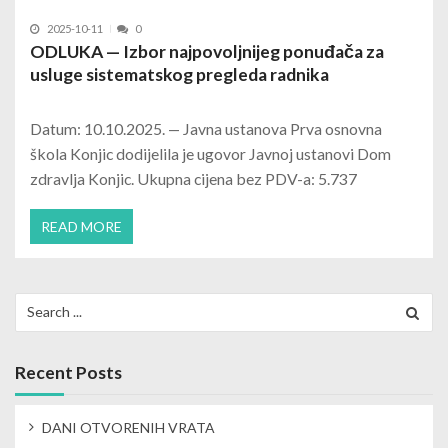
2025-10-11
0
ODLUKA — Izbor najpovoljnijeg ponuđača za
usluge sistematskog pregleda radnika
Datum: 10.10.2025. — Javna ustanova Prva osnovna
škola Konjic dodijelila je ugovor Javnoj ustanovi Dom
zdravlja Konjic. Ukupna cijena bez PDV-a: 5.737
READ MORE
Search
for:
Recent Posts
DANI OTVORENIH VRATA