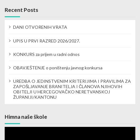
g
Recent Posts
a
DANI OTVORENIH VRATA
t
UPIS U PRVI RAZRED 2026/2027.
i
KONKURS za prijem u radni odnos
o
n
OBAVJEŠTENJE o poništenju javnog konkursa
UREDBA O JEDINSTVENIM KRITERIJIMA I PRAVILIMA ZA
ZAPOŠLJAVANJE BRANITELJA I ČLANOVA NJIHOVIH
OBITELJI U HERCEGOVAČKO NERETVANSKOJ
ŽUPANIJI/KANTONU
Himna naše škole
Video
Player