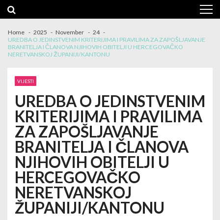
Skip
Skip
to
to
navigation
content
Home
2025
November
24
UREDBA O JEDINSTVENIM KRITERIJIMA I PRAVILIMA ZA ZAPOŠLJAVANJE
BRANITELJA I ČLANOVA NJIHOVIH OBITELJI U HERCEGOVAČKO
NERETVANSKOJ ŽUPANIJI/KANTONU
VIJESTI
UREDBA O JEDINSTVENIM
KRITERIJIMA I PRAVILIMA
ZA ZAPOŠLJAVANJE
BRANITELJA I ČLANOVA
NJIHOVIH OBITELJI U
HERCEGOVAČKO
NERETVANSKOJ
ŽUPANIJI/KANTONU