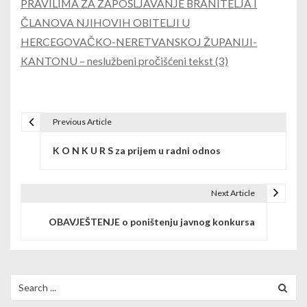
PRAVILIMA ZA ZAPOŠLJAVANJE BRANITELJA I
ČLANOVA NJIHOVIH OBITELJI U
HERCEGOVAČKO-NERETVANSKOJ ŽUPANIJI-
KANTONU – neslužbeni pročišćeni tekst (3)
Previous Article
P
K O N K U R S za prijem u radni odnos
o
s
Next Article
t
OBAVJEŠTENJE o poništenju javnog konkursa
n
a
v
Search
for:
i