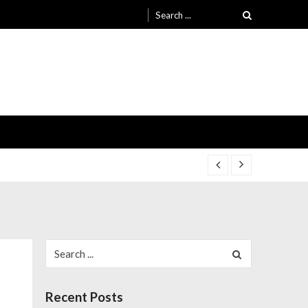
Search
for:
1-24
1-24
Search
for:
Recent Posts