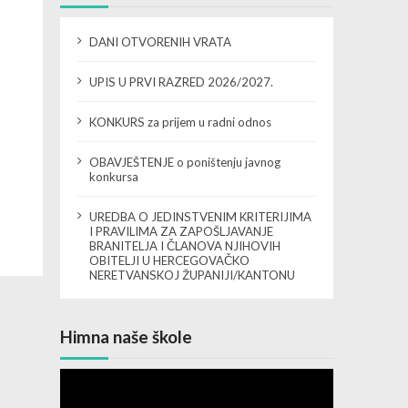
DANI OTVORENIH VRATA
UPIS U PRVI RAZRED 2026/2027.
KONKURS za prijem u radni odnos
OBAVJEŠTENJE o poništenju javnog
konkursa
UREDBA O JEDINSTVENIM KRITERIJIMA
I PRAVILIMA ZA ZAPOŠLJAVANJE
BRANITELJA I ČLANOVA NJIHOVIH
OBITELJI U HERCEGOVAČKO
NERETVANSKOJ ŽUPANIJI/KANTONU
Himna naše škole
Video
Player