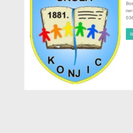
Bos
ner
036
R