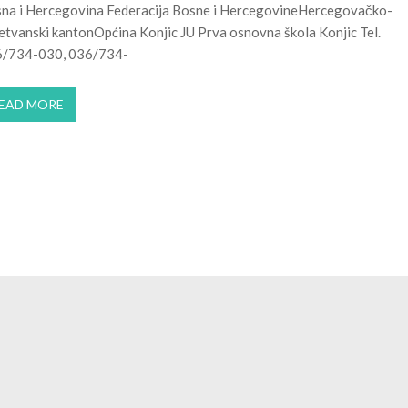
na i Hercegovina Federacija Bosne i HercegovineHercegovačko-
etvanski kantonOpćina Konjic JU Prva osnovna škola Konjic Tel.
/734-030, 036/734-
EAD MORE