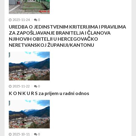
2025-11-24
0
UREDBA O JEDINSTVENIM KRITERIJIMA I PRAVILIMA
ZA ZAPOŠLJAVANJE BRANITELJA I ČLANOVA
NJIHOVIH OBITELJI U HERCEGOVAČKO
NERETVANSKOJ ŽUPANIJI/KANTONU
2025-11-22
0
K O N K U R S za prijem u radni odnos
2025-10-11
0