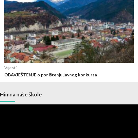
Vijesti
OBAVJEŠTENJE o poništenju javnog konkursa
Himna naše škole
Video
Player