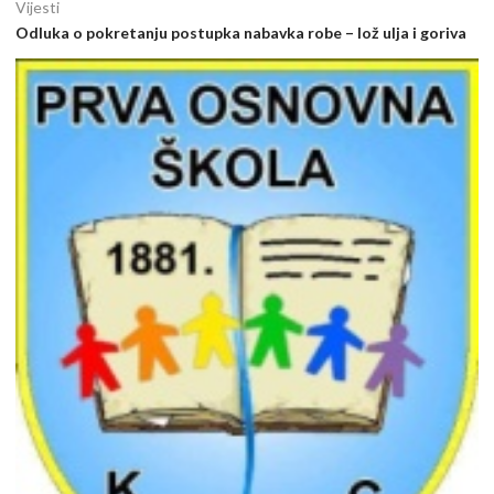
Vijesti
Odluka o pokretanju postupka nabavka robe – lož ulja i goriva