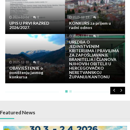
2026-03-06
0
2025-12-19
0
UPIS U PRVI RAZRED
KONKURS za prijem u
2026/2027.
radni odnos
2025-11-24
0
UREDBA O
JEDINSTVENIM
KRITERIJIMA I PRAVILIMA
ZA ZAPOŠLJAVANJE
BRANITELJA I ČLANOVA
2025-12-10
0
NJIHOVIH OBITELJI U
OBAVJEŠTENJE o
HERCEGOVAČKO
poništenju javnog
NERETVANSKOJ
konkursa
ŽUPANIJI/KANTONU
Featured News