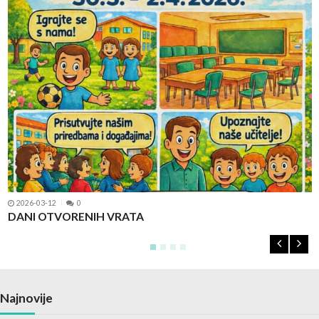
2026-03-12
0
DANI OTVORENIH VRATA
U
Najnovije