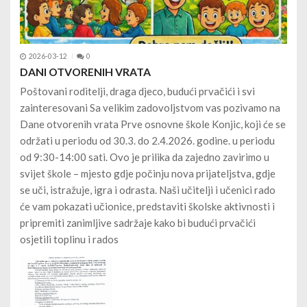
2026-03-12
0
DANI OTVORENIH VRATA
Poštovani roditelji, draga djeco, budući prvačići i svi
zainteresovani Sa velikim zadovoljstvom vas pozivamo na
Dane otvorenih vrata Prve osnovne škole Konjic, koji će se
održati u periodu od 30.3. do 2.4.2026. godine. u periodu
od 9:30-14:00 sati. Ovo je prilika da zajedno zavirimo u
svijet škole – mjesto gdje počinju nova prijateljstva, gdje
se uči, istražuje, igra i odrasta. Naši učitelji i učenici rado
će vam pokazati učionice, predstaviti školske aktivnosti i
pripremiti zanimljive sadržaje kako bi budući prvačići
osjetili toplinu i rados