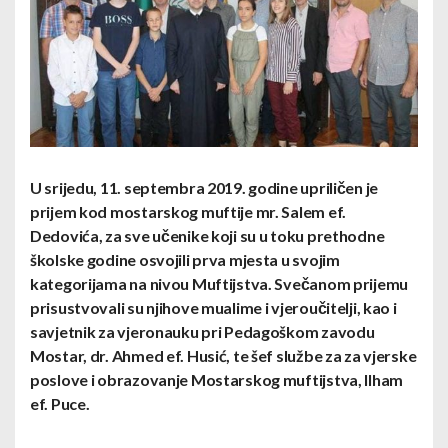
U srijedu, 11. septembra 2019. godine upriličen je
prijem kod mostarskog muftije mr. Salem ef.
Dedovića, za sve učenike koji su u toku prethodne
školske godine osvojili prva mjesta u svojim
kategorijama na nivou Muftijstva. Svečanom prijemu
prisustvovali su njihove mualime i vjeroučitelji, kao i
savjetnik za vjeronauku pri Pedagoškom zavodu
Mostar, dr. Ahmed ef. Husić, te šef službe za za vjer
ske
poslove i obrazovanje Mostarskog muftijstva, Ilham
ef. Puce.