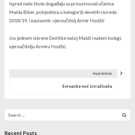
Ispred naše škole događaju su prisustvovali učenica
Maida Biber, pobjednica u kategoriji devetih razreda
2018/19. i nastavnik-vjeroučitelj Armir Hodžić
Jos jednom iskrene čestitke našoj Maidi i našem kolegi,
vjeroučitelju Armiru Hodžić.
Next Article
P
Evropska noć istraživača
o
s
t
Search
for:
n
a
Recent Posts