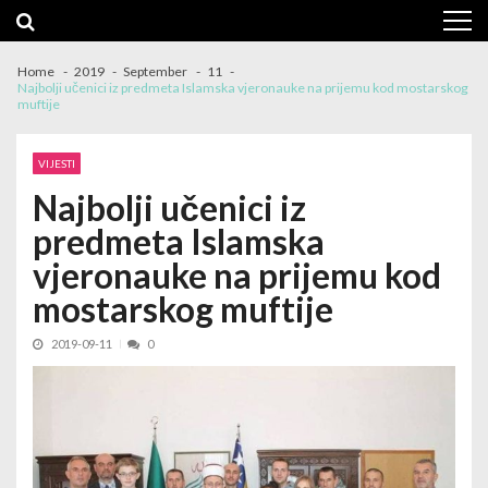
Skip
Skip
to
to
navigation
content
Home
2019
September
11
Najbolji učenici iz predmeta Islamska vjeronauke na prijemu kod mostarskog
muftije
VIJESTI
Najbolji učenici iz
predmeta Islamska
vjeronauke na prijemu kod
mostarskog muftije
2019-09-11
0