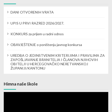
v
DANI OTVORENIH VRATA
i
UPIS U PRVI RAZRED 2026/2027.
g
a
KONKURS za prijem u radni odnos
t
OBAVJEŠTENJE o poništenju javnog konkursa
i
UREDBA O JEDINSTVENIM KRITERIJIMA I PRAVILIMA ZA
ZAPOŠLJAVANJE BRANITELJA I ČLANOVA NJIHOVIH
o
OBITELJI U HERCEGOVAČKO NERETVANSKOJ
ŽUPANIJI/KANTONU
n
Himna naše škole
Video
Player