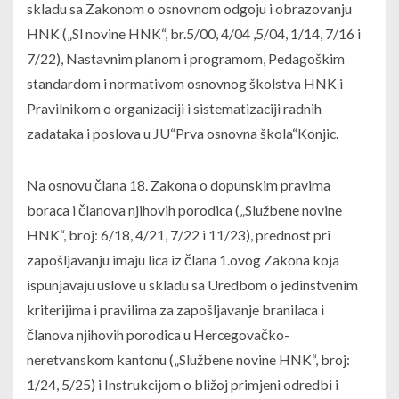
skladu sa Zakonom o osnovnom odgoju i obrazovanju
HNK („Sl novine HNK“, br.5/00, 4/04 ,5/04, 1/14, 7/16 i
7/22), Nastavnim planom i programom, Pedagoškim
standardom i normativom osnovnog školstva HNK i
Pravilnikom o organizaciji i sistematizaciji radnih
zadataka i poslova u JU“Prva osnovna škola“Konjic.
Na osnovu člana 18. Zakona o dopunskim pravima
boraca i članova njihovih porodica („Službene novine
HNK“, broj: 6/18, 4/21, 7/22 i 11/23), prednost pri
zapošljavanju imaju lica iz člana 1.ovog Zakona koja
ispunjavaju uslove u skladu sa Uredbom o jedinstvenim
kriterijima i pravilima za zapošljavanje branilaca i
članova njihovih porodica u Hercegovačko-
neretvanskom kantonu („Službene novine HNK“, broj:
1/24, 5/25) i Instrukcijom o bližoj primjeni odredbi i