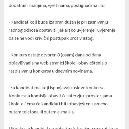
dodatnim znanjima, vještinama, postignućima i td.
-Kandidat koji bude izabran dužan je pri zasnivanju
radnog odnosa dostaviti ljekarsko uvjerenje i uvjerenje
da se ne vodi krivični postupak protiv istog.
-Konkurs ostaje otvoren 8 (osam) dana od dana
objavljivanja na web stranici škole i obavještenja o
raspisivanju konkursa u dnevnim novinama.
-Sa kandidatima koji ispunjavaju uslove konkursa
Konkursna komisija obavit će intervju u prostorijama
škole, o čemu će kandidati biti obavješteni usmeno
putem telefona ili putem e-mail-a.
Ukoliko se kandidat ne pojavi na intervjuu, smatrat će se