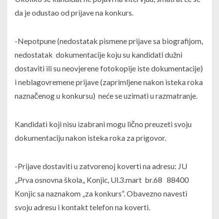
da je odustao od prijave na konkurs.
-Nepotpune (nedostatak pismene prijave sa biografijom,
nedostatak dokumentacije koju su kandidati dužni
dostaviti ili su neovjerene fotokopije iste dokumentacije)
i neblagovremene prijave (zaprimljene nakon isteka roka
naznačenog u konkursu) neće se uzimati u razmatranje.
Kandidati koji nisu izabrani mogu lično preuzeti svoju
dokumentaciju nakon isteka roka za prigovor.
-Prijave dostaviti u zatvorenoj koverti na adresu: JU
„Prva osnovna škola„ Konjic, Ul.3.mart br.68 88400
Konjic sa naznakom „za konkurs“. Obavezno navesti
svoju adresu i kontakt telefon na koverti.