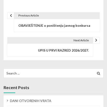
Previous Article
P
OBAVJEŠTENJE o poništenju javnog konkursa
o
s
Next Article
t
UPIS U PRVI RAZRED 2026/2027.
n
a
v
Search
for:
i
g
Recent Posts
a
DANI OTVORENIH VRATA
t