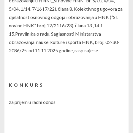
obrazovanju u HNK („Sl.novine HNK“ br. 5/00, 4/04,
5/04, 1/14, 7/16 i 7/22), člana 8. Kolektivnog ugovora za
djelatnost osnovnog odgoja i obrazovanja u HNK (“Sl.
novine HNK” broj:12/21 i 6/23), člana 13.,14. i
15.Pravilnika o radu, Saglasnosti Ministarstva
obrazovanja, nauke, kulture i sporta HNK, broj: 02-30-
2086/25 od 11.11.2025.godine, raspisuje se
K O N K U R S
za prijem u radni odnos