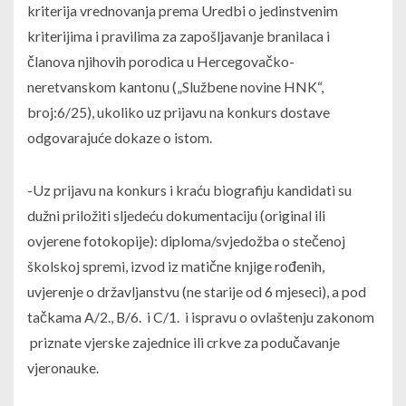
kriterija vrednovanja prema Uredbi o jedinstvenim
kriterijima i pravilima za zapošljavanje branilaca i
članova njihovih porodica u Hercegovačko-
neretvanskom kantonu („Službene novine HNK“,
broj:6/25), ukoliko uz prijavu na konkurs dostave
odgovarajuće dokaze o istom.
-Uz prijavu na konkurs i kraću biografiju kandidati su
dužni priložiti sljedeću dokumentaciju (original ili
ovjerene fotokopije): diploma/svjedožba o stečenoj
školskoj spremi, izvod iz matične knjige rođenih,
uvjerenje o državljanstvu (ne starije od 6 mjeseci), a pod
tačkama A/2., B/6. i C/1. i ispravu o ovlaštenju zakonom
priznate vjerske zajednice ili crkve za podučavanje
vjeronauke.