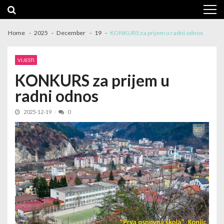
Skip
Skip
to
to
navigation
content
Home
2025
December
19
KONKURS za prijem u radni odnos
VIJESTI
KONKURS za prijem u
radni odnos
2025-12-19
0