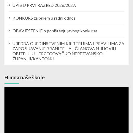
UPIS U PRVI RAZRED 2026/2027.
i
KONKURS za prijem u radni odnos
o
n
OBAVJEŠTENJE o poništenju javnog konkursa
UREDBA O JEDINSTVENIM KRITERIJIMA I PRAVILIMA ZA
ZAPOŠLJAVANJE BRANITELJA I ČLANOVA NJIHOVIH
OBITELJI U HERCEGOVAČKO NERETVANSKOJ
ŽUPANIJI/KANTONU
Himna naše škole
Video
Player