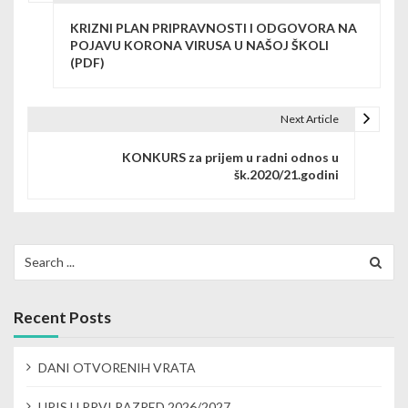
P
KRIZNI PLAN PRIPRAVNOSTI I ODGOVORA NA
o
POJAVU KORONA VIRUSA U NAŠOJ ŠKOLI
(PDF)
s
t
Next Article
n
KONKURS za prijem u radni odnos u
a
šk.2020/21.godini
v
i
Search
g
for:
a
Recent Posts
t
i
DANI OTVORENIH VRATA
o
UPIS U PRVI RAZRED 2026/2027.