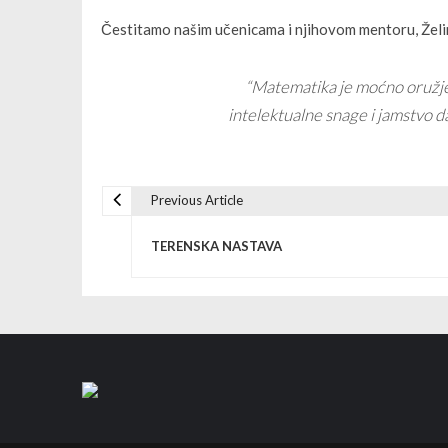
Čestitamo našim učenicama i njihovom mentoru, Želimo
“Matematika je moćno oružje 
intelektualne snage i jamstvo da 
Previous Article
P
TERENSKA NASTAVA
o
s
t
n