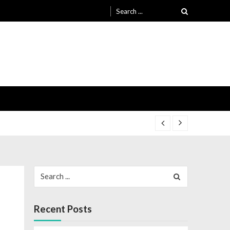
Search
for:
1-24
Search
1-24
for:
Recent Posts