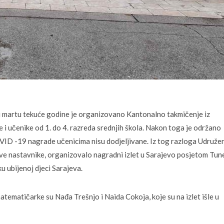
u martu tekuće godine je organizovano Kantonalno takmičenje iz
e i učenike od 1. do 4. razreda srednjih škola. Nakon toga je održano
VID -19 nagrade učenicima nisu dodjeljivane. Iz tog razloga Udruže
njihove nastavnike, organizovalo nagradni izlet u Sarajevo posjetom Tun
 ubijenoj djeci Sarajeva.
atematičarke su Nađa Trešnjo i Naida Cokoja, koje su na izlet išle u