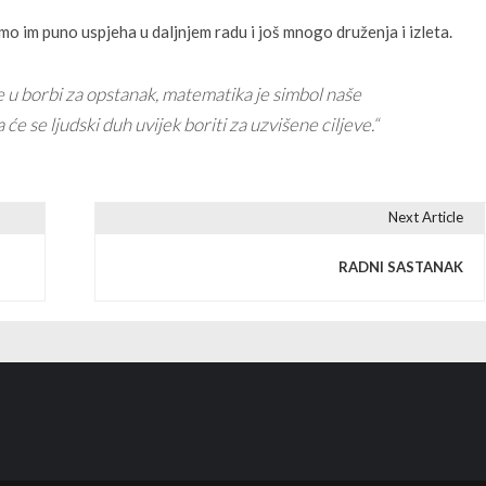
 im puno uspjeha u daljnjem radu i još mnogo druženja i izleta
.
u borbi za opstanak, matematika je simbol naše
će se ljudski duh uvijek boriti za uzvišene ciljeve.“
Next Article
RADNI SASTANAK