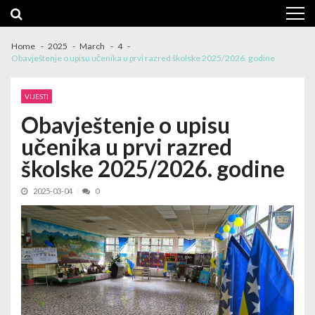
Skip
Skip
to
to
navigation
content
Home
2025
March
4
Obavještenje o upisu učenika u prvi razred školske 2025/2026. godine
VIJESTI
Obavještenje o upisu
učenika u prvi razred
školske 2025/2026. godine
2025-03-04
0