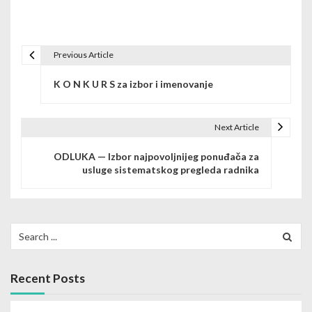
Previous Article
P
K O N K U R S za izbor i imenovanje
o
s
Next Article
t
ODLUKA — Izbor najpovoljnijeg ponuđača za
n
usluge sistematskog pregleda radnika
a
v
Search
i
for:
g
Recent Posts
a