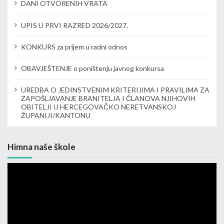
t
DANI OTVORENIH VRATA
i
UPIS U PRVI RAZRED 2026/2027.
o
KONKURS za prijem u radni odnos
n
OBAVJEŠTENJE o poništenju javnog konkursa
UREDBA O JEDINSTVENIM KRITERIJIMA I PRAVILIMA ZA
ZAPOŠLJAVANJE BRANITELJA I ČLANOVA NJIHOVIH
OBITELJI U HERCEGOVAČKO NERETVANSKOJ
ŽUPANIJI/KANTONU
Himna naše škole
Video
Player