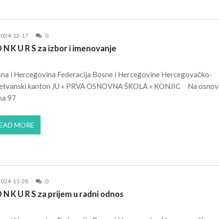
2024-12-17
0
 N K U R S za izbor i imenovanje
na i Hercegovina Federacija Bosne i Hercegovine Hercegovačko-
etvanski kanton JU « PRVA OSNOVNA ŠKOLA « KONJIC Na osnov
na 97
EAD MORE
2024-11-28
0
 N K U R S za prijem u radni odnos