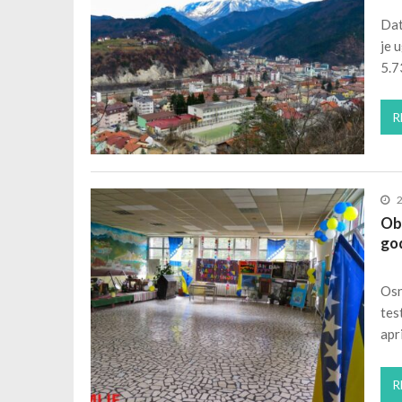
Dat
je 
5.7
R
Oba
go
Osn
tes
apr
R