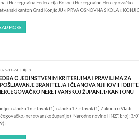
na i Hercegovina Federacija Bosne i Hercegovine Hercegovačko-
etvanski kanton Grad Konjic JU « PRVA OSNOVNA ŠKOLA « KONJ
EAD MORE
2025-11-24
0
EDBA O JEDINSTVENIM KRITERIJIMA I PRAVILIMA ZA
POŠLJAVANJE BRANITELJA I ČLANOVA NJIHOVIH OBITE
HERCEGOVAČKO NERETVANSKOJ ŽUPANIJI/KANTONU
eljem članka 16. stavak (1) i članka 17. stavak (1) Zakona o Vladi
čegovačko.-neretvanske županije (,,Narodne novine HNZ“, broj: 3/07
9) i