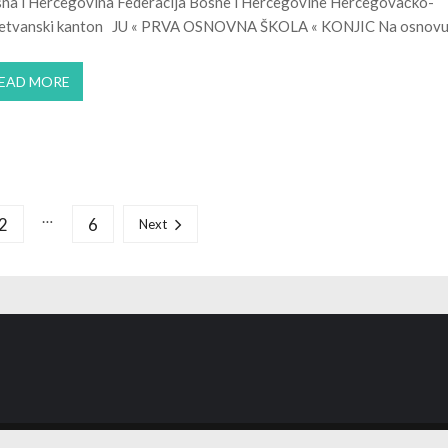
na i Hercegovina Federacija Bosne i Hercegovine Hercegovačko-
etvanski kanton JU « PRVA OSNOVNA ŠKOLA « KONJIC Na osnovu
EAD MORE
…
2
6
Next