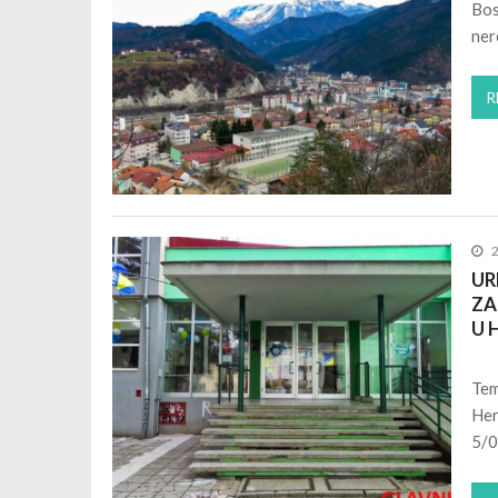
Bos
ner
R
UR
ZA
U 
Tem
Her
5/0