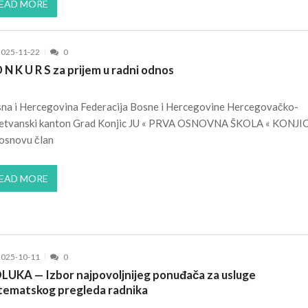
EAD MORE
2025-11-22
0
 N K U R S za prijem u radni odnos
na i Hercegovina Federacija Bosne i Hercegovine Hercegovačko-
etvanski kanton Grad Konjic JU « PRVA OSNOVNA ŠKOLA « KONJ
osnovu član
EAD MORE
2025-10-11
0
LUKA — Izbor najpovoljnijeg ponuđača za usluge
stematskog pregleda radnika