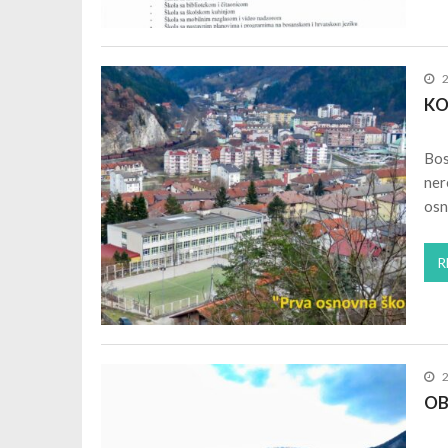
KO
Bos
ner
osn
R
OB