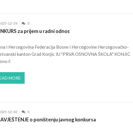
2025-12-19
0
NKURS za prijem u radni odnos
na i Hercegovina Federacija Bosne i Hercegovine Hercegovačko-
etvanski kanton Grad Konjic JU "PRVA OSNOVNA ŠKOLA" KONJIC
ovu č
EAD MORE
2025-12-10
0
AVJEŠTENJE o poništenju javnog konkursa