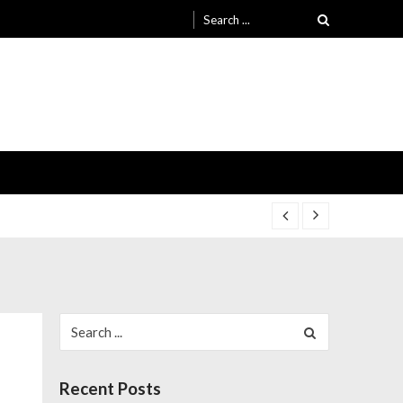
Search
for:
1-24
1-24
Search
for:
Recent Posts