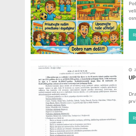
Poš
vel
osn
R
UP
Dra
prv
R