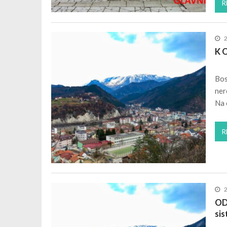
R
K O
Bos
ner
Na 
R
OD
si