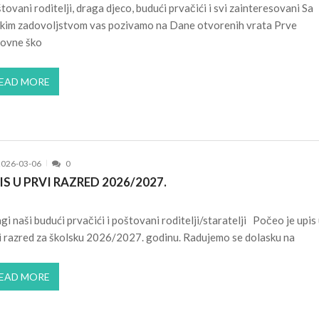
tovani roditelji, draga djeco, budući prvačići i svi zainteresovani Sa
ikim zadovoljstvom vas pozivamo na Dane otvorenih vrata Prve
ovne ško
EAD MORE
2026-03-06
0
IS U PRVI RAZRED 2026/2027.
gi naši budući prvačići i poštovani roditelji/staratelji Počeo je upis
i razred za školsku 2026/2027. godinu. Radujemo se dolasku na
EAD MORE