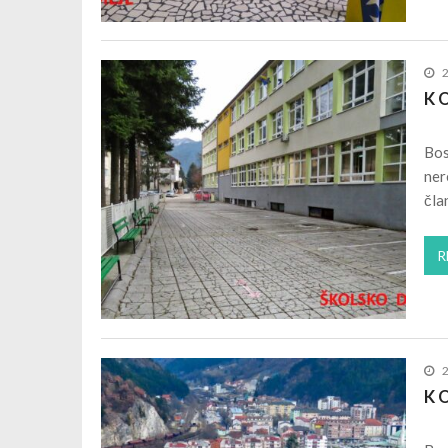
K O
Bos
ner
čla
R
K O