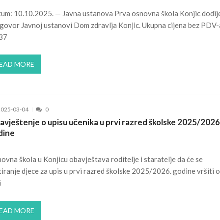
um: 10.10.2025. — Javna ustanova Prva osnovna škola Konjic dodije
ugovor Javnoj ustanovi Dom zdravlja Konjic. Ukupna cijena bez PDV-
37
EAD MORE
2025-03-04
0
vještenje o upisu učenika u prvi razred školske 2025/2026
dine
ovna škola u Konjicu obavještava roditelje i staratelje da će se
tiranje djece za upis u prvi razred školske 2025/2026. godine vršiti o
i
EAD MORE