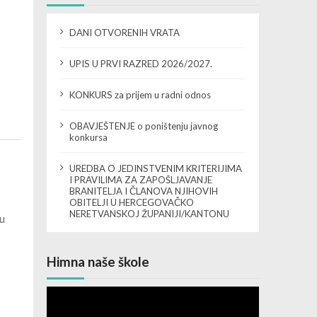
DANI OTVORENIH VRATA
UPIS U PRVI RAZRED 2026/2027.
KONKURS za prijem u radni odnos
OBAVJEŠTENJE o poništenju javnog
konkursa
UREDBA O JEDINSTVENIM KRITERIJIMA
I PRAVILIMA ZA ZAPOŠLJAVANJE
BRANITELJA I ČLANOVA NJIHOVIH
OBITELJI U HERCEGOVAČKO
NERETVANSKOJ ŽUPANIJI/KANTONU
 u
Himna naše škole
Video
Player