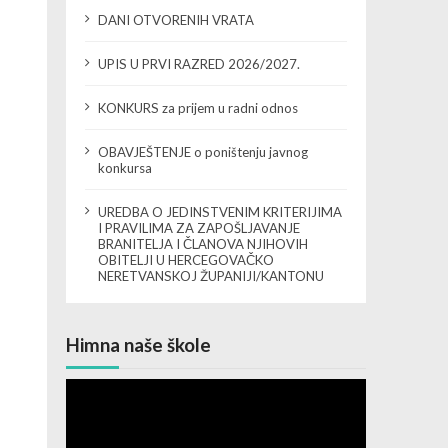
DANI OTVORENIH VRATA
UPIS U PRVI RAZRED 2026/2027.
KONKURS za prijem u radni odnos
OBAVJEŠTENJE o poništenju javnog
konkursa
UREDBA O JEDINSTVENIM KRITERIJIMA
I PRAVILIMA ZA ZAPOŠLJAVANJE
BRANITELJA I ČLANOVA NJIHOVIH
OBITELJI U HERCEGOVAČKO
NERETVANSKOJ ŽUPANIJI/KANTONU
Himna naše škole
Video
Player