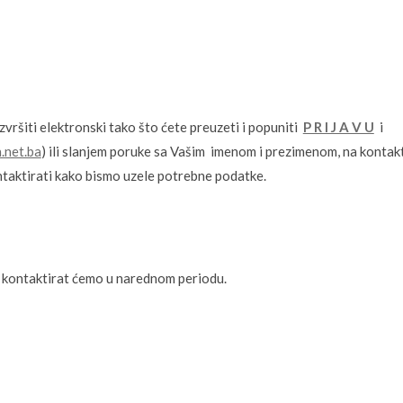
zvršiti elektronski tako što ćete preuzeti i popuniti
P R I J A V U
i
.net.ba
) ili slanjem poruke sa Vašim imenom i prezimenom, na kontak
taktirati kako bismo uzele potrebne podatke.
je, kontaktirat ćemo u narednom periodu.