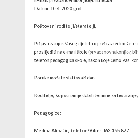
E-mail: prvaosnovnakonjic@bih.net.ba
Datum: 10.4. 2020.god.
Poštovani roditelji/staratelji,
Prijavu za upis Vašeg djeteta u prvi razred možete i
proslijediti na e-mail škole (
prvaosnovnakonjic@bih
telefon pedagogica škole, nakon koje ćemo Vas kon
Poruke možete slati svaki dan.
Roditelje, koji su ranije dobili termine za testiran
Pedagogice:
Mediha Alibašić, telefon/Viber 062 455 877