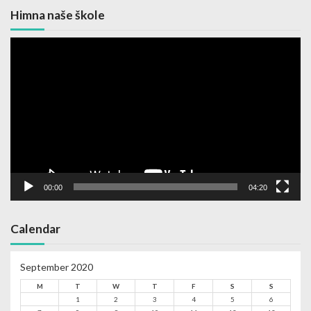
Himna naše škole
Video
Player
00:00
04:20
Calendar
September 2020
M
T
W
T
F
S
S
1
2
3
4
5
6