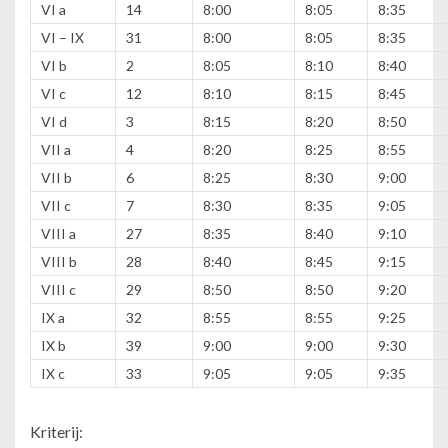
VI a
14
8:00
8:05
8:35
VI – IX
31
8:00
8:05
8:35
VI b
2
8:05
8:10
8:40
VI c
12
8:10
8:15
8:45
VI d
3
8:15
8:20
8:50
VII a
4
8:20
8:25
8:55
VII b
6
8:25
8:30
9:00
VII c
7
8:30
8:35
9:05
VIII a
27
8:35
8:40
9:10
VIII b
28
8:40
8:45
9:15
VIII c
29
8:5
0
8:50
9:20
IX a
32
8:55
8:55
9:25
IX b
39
9:00
9:00
9:30
IX c
33
9:05
9:05
9:35
Kriterij: