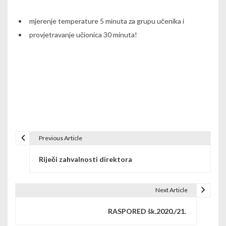
mjerenje temperature 5 minuta za grupu učenika i
provjetravanje
učionica
30 minuta!
Previous Article
P
Riječi zahvalnosti direktora
o
s
Next Article
t
RASPORED šk.2020./21.
n