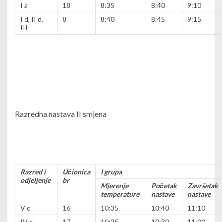
I a
18
8:35
8:40
9:10
I d, II d,
8
8:40
8:45
9:15
III
Razredna nastava I
I
smjena
Razred i
Učionica
I grupa
odjeljenje
br
Mjerenje
Početak
Završetak
temperature
nastave
nastave
V c
16
10:35
10:40
11:10
IV
c
17
10:25
10:30
11:00