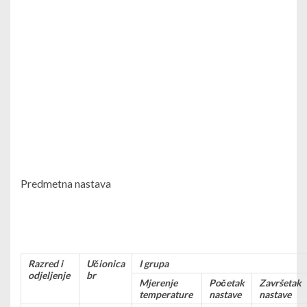
Predmetna nastava
Razred i
Učionica
I grupa
odjeljenje
br
Mjerenje
Početak
Završetak
temperature
nastave
nastave