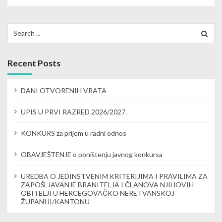
a
v
Search
for:
i
g
Recent Posts
a
DANI OTVORENIH VRATA
t
UPIS U PRVI RAZRED 2026/2027.
i
KONKURS za prijem u radni odnos
o
n
OBAVJEŠTENJE o poništenju javnog konkursa
UREDBA O JEDINSTVENIM KRITERIJIMA I PRAVILIMA ZA
ZAPOŠLJAVANJE BRANITELJA I ČLANOVA NJIHOVIH
OBITELJI U HERCEGOVAČKO NERETVANSKOJ
ŽUPANIJI/KANTONU