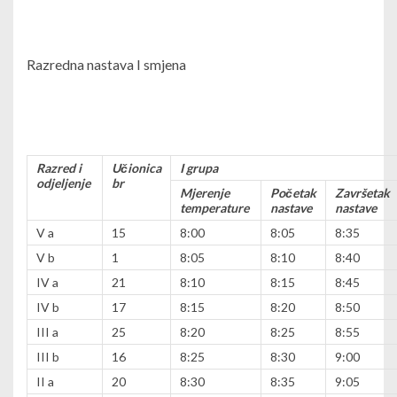
Razredna nastava I smjena
Razred i
Učionica
I grupa
odjeljenje
br
Mjerenje
Početak
Završetak
temperature
nastave
nastave
V a
15
8:00
8:05
8:35
V b
1
8:05
8:10
8:40
IV a
21
8:10
8:15
8:45
IV b
17
8:15
8:20
8:50
III a
25
8:20
8:25
8:55
III b
16
8:25
8:30
9:00
II a
20
8:30
8:35
9:05