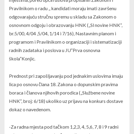
Pravilnikom o radu ,, kandidati moraju imati završenu
odgovarajuću stručnu spremu u skladu sa Zakonom o
osnovnom odgoju i obrazovanju HNK („Sl novine HNK“,
br.5/00, 4/04 ,5/04, 1/14 i 7/16), Nastavnim planom i
programom i Pravilnikom o organizaciji i sistematizaciji
radnih zadataka i poslova u JU“Prva osnovna
škola“Konjic.
Prednost pri zapošljavanju pod jednakim uslovima imaju
lica po osnovu člana 18. Zakona o dopunskim pravima
boraca i članova njihovih porodica („Službene novine
HNK“, broj: 6/18) ukoliko uz prijavu na konkurs dostave
dokaz o navedenom.
-Za radna mjesta pod tačkom 1,2,3, 4, 5,6, 7, 8 i 9 radni