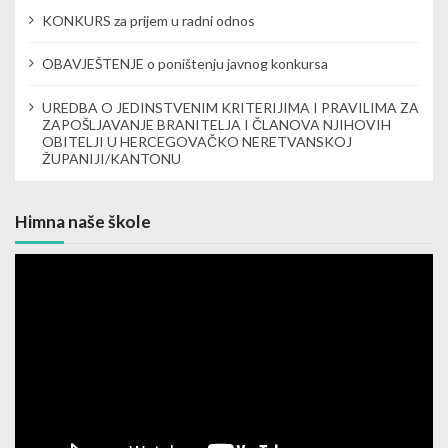
KONKURS za prijem u radni odnos
o
n
OBAVJEŠTENJE o poništenju javnog konkursa
UREDBA O JEDINSTVENIM KRITERIJIMA I PRAVILIMA ZA
ZAPOŠLJAVANJE BRANITELJA I ČLANOVA NJIHOVIH
OBITELJI U HERCEGOVAČKO NERETVANSKOJ
ŽUPANIJI/KANTONU
Himna naše škole
Video
Player