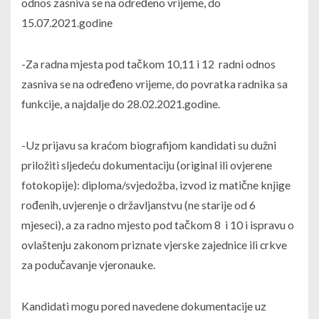
odnos zasniva se na određeno vrijeme, do
15.07.2021.godine
-Za radna mjesta pod tačkom 10,11 i 12 radni odnos
zasniva se na određeno vrijeme, do povratka radnika sa
funkcije, a najdalje do 28.02.2021.godine.
-Uz prijavu sa kraćom biografijom kandidati su dužni
priložiti sljedeću dokumentaciju (original ili ovjerene
fotokopije): diploma/svjedožba, izvod iz matične knjige
rođenih, uvjerenje o državljanstvu (ne starije od 6
mjeseci), a za radno mjesto pod tačkom 8 i 10 i ispravu o
ovlaštenju zakonom priznate vjerske zajednice ili crkve
za podučavanje vjeronauke.
Kandidati mogu pored navedene dokumentacije uz