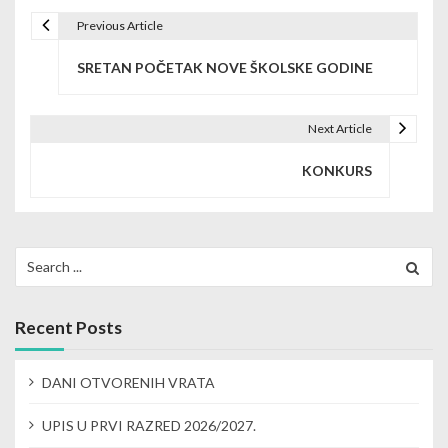
Previous Article
P
SRETAN POČETAK NOVE ŠKOLSKE GODINE
o
s
Next Article
t
KONKURS
n
a
v
Search
for:
i
g
Recent Posts
a
DANI OTVORENIH VRATA
t
UPIS U PRVI RAZRED 2026/2027.
i