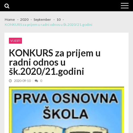
Skip
Skip
to
to
navigation
content
Home
2020
September
10
KONKURS za prijem u radni odnos u šk.2020/21.godini
VIJESTI
KONKURS za prijem u
radni odnos u
šk.2020/21.godini
2020-09-10
0