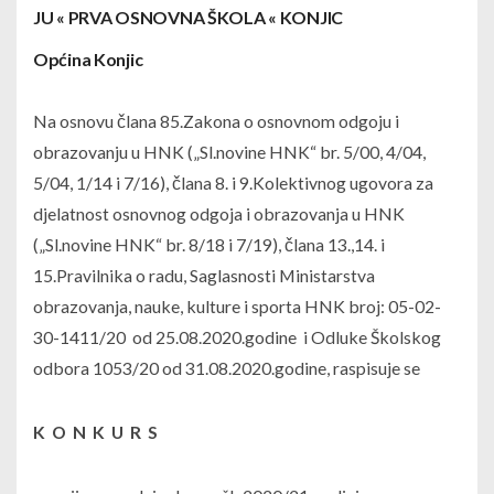
JU « PRVA OSNOVNA ŠKOLA « KONJIC
Općina Konjic
Na osnovu člana 85.Zakona o osnovnom odgoju i
obrazovanju u HNK („Sl.novine HNK“ br. 5/00, 4/04,
5/04, 1/14 i 7/16), člana 8. i 9.Kolektivnog ugovora za
djelatnost osnovnog odgoja i obrazovanja u HNK
(„Sl.novine HNK“ br. 8/18 i 7/19), člana 13.,14. i
15.Pravilnika o radu, Saglasnosti Ministarstva
obrazovanja, nauke, kulture i sporta HNK broj: 05-02-
30-1411/20 od 25.08.2020.godine i Odluke Školskog
odbora 1053/20 od 31.08.2020.godine, raspisuje se
K O N K U R S