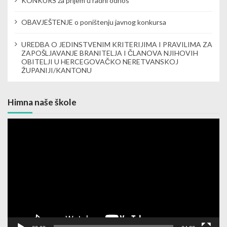
KONKURS za prijem u radni odnos
n
OBAVJEŠTENJE o poništenju javnog konkursa
UREDBA O JEDINSTVENIM KRITERIJIMA I PRAVILIMA ZA
ZAPOŠLJAVANJE BRANITELJA I ČLANOVA NJIHOVIH
OBITELJI U HERCEGOVAČKO NERETVANSKOJ
ŽUPANIJI/KANTONU
Himna naše škole
Video
Player