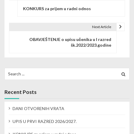
P
KONKURS za prijem u radni odnos
o
s
Next Article
t
OBAVJEŠTENJE o upisu učenika u I razred
n
šk.2022/2023.godine
a
v
Search
i
for:
g
Recent Posts
a
t
DANI OTVORENIH VRATA
i
UPIS U PRVI RAZRED 2026/2027.
o