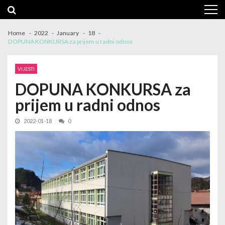
Skip
Skip
to
to
navigation
content
Home
2022
January
18
DOPUNA KONKURSA za prijem u radni odnos
VIJESTI
DOPUNA KONKURSA za
prijem u radni odnos
2022-01-18
0