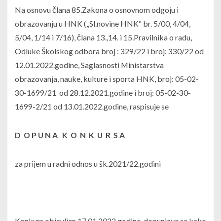
Na osnovu člana 85.Zakona o osnovnom odgoju i
obrazovanju u HNK („Sl.novine HNK“ br. 5/00, 4/04,
5/04, 1/14 i 7/16), člana 13.,14. i 15.Pravilnika o radu,
Odluke Školskog odbora broj : 329/22 i broj: 330/22 od
12.01.2022.godine, Saglasnosti Ministarstva
obrazovanja, nauke, kulture i sporta HNK, broj: 05-02-
30-1699/21 od 28.12.2021.godine i broj: 05-02-30-
1699-2/21 od 13.01.2022.godine, raspisuje se
D O P U N A
K O N K U R S A
za prijem u radni odnos u šk.2021/22.godini
Konkurs objavljen 17.01.2022.godine, dopunjava se kako