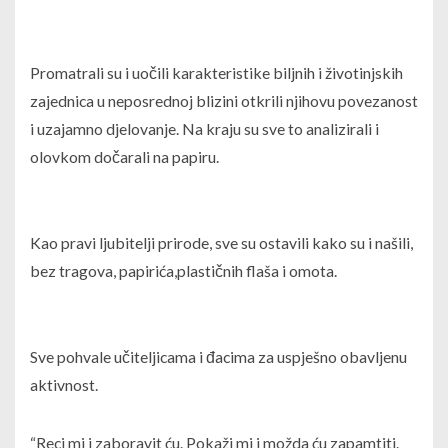
Promatrali su i uočili karakteristike biljnih i životinjskih
zajednica u neposrednoj blizini otkrili njihovu povezanost
i uzajamno djelovanje. Na kraju su sve to analizirali i
olovkom dočarali na papiru.
Kao pravi ljubitelji prirode, sve su ostavili kako su i našili,
bez tragova, papirića,plastičnih flaša i omota.
Sve pohvale učiteljicama i đacima za uspješno obavljenu
aktivnost.
“Reci mi i zaboravit ću. Pokaži mi i možda ću zapamtiti.