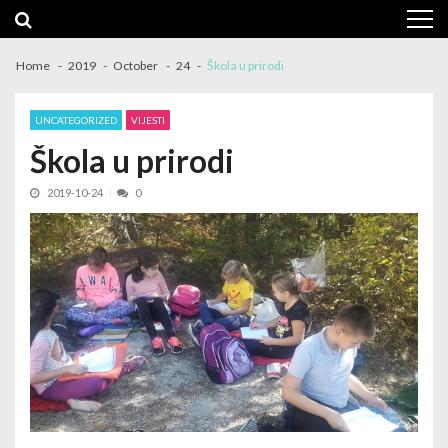
Skip
Skip
to
to
navigation
content
Home
2019
October
24
Škola u prirodi
UNCATEGORIZED
VIJESTI
Škola u prirodi
2019-10-24
0