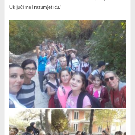
Uključi me i razumjeti ću.”