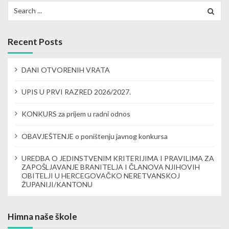
Search
i
for:
g
Recent Posts
a
t
DANI OTVORENIH VRATA
i
UPIS U PRVI RAZRED 2026/2027.
o
KONKURS za prijem u radni odnos
n
OBAVJEŠTENJE o poništenju javnog konkursa
UREDBA O JEDINSTVENIM KRITERIJIMA I PRAVILIMA ZA
ZAPOŠLJAVANJE BRANITELJA I ČLANOVA NJIHOVIH
OBITELJI U HERCEGOVAČKO NERETVANSKOJ
ŽUPANIJI/KANTONU
Himna naše škole