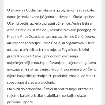
U skladu sa Godišnjim planom i programom rada škole,
danas je realizovana još jedna aktivnost – Škola u prirodi.
Učenici petih razreda u pratnji učiteljice: Amire Behram,
Amele Prevljak, Alme Zolj, Jasmine Novalić, pedagogice
Medihe Alibašić, asistenta u nastavi Emine Delić i jedne,
ali vrijedne roditeljke Edine Ćosić, su organizovali i izveli
nastavu u prirodi na terenu mjesta Zagorice u blizini
grada Konjica.Učenje u prirodnom okruženju
najprimjereniji je način poučavanja k
oji djeci omogućava
upoznavanje i istraživanje prirodnih posebnosti pri čemu
dijete ima priliku primijeniti i produbiti znanja, vještine i
sposobnosti stečena u učionici.
Na putu do odredišta učenici su pratiti smjer kretanja i
reljefne karakteristike krajolika kroz koji prolaze i
prirodne ljepote.